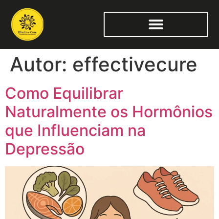
Autor:
effectivecure
Como Equilibrar
Naturalmente os Hormônios
que Influenciam na
Depressão